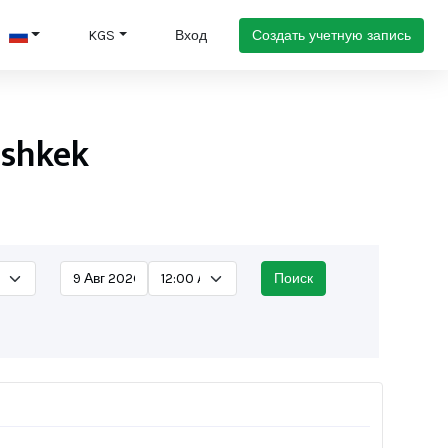
Создать учетную запись
KGS
Вход
ishkek
Поиск