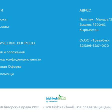
ГИ
АДРЕС
рокат
Проспект Манаса 12
Бишкек 720040,
ъекты
Кыргызстан.
ОсОО «Тревабук»
ИЧЕСКИЕ ВОПРОСЫ
321396-3301-OOO
ия и положения
ика конфиденциальности
чная Оферта
 помощи
© Авторские права 2021 - 2026 Bishkekbook. Все права защищены.